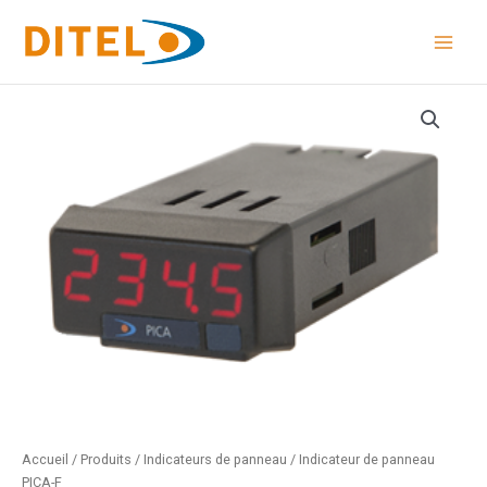
Aller
au
contenu
quantité
de
Indicateur
de
panneau
PICA-
F
Accueil
/
Produits
/
Indicateurs de panneau
/ Indicateur de panneau
PICA-F