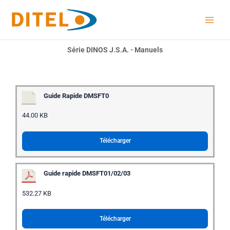
Aller
au
contenu
Série DINOS J.S.A. - Manuels
Guide Rapide DMSFT0
44.00 KB
Télécharger
Guide rapide DMSFT01/02/03
532.27 KB
Télécharger