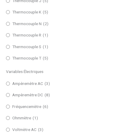
Thermocouple J
(5)
Thermocouple K
(5)
Thermocouple N
(2)
Thermocouple R
(1)
Thermocouple S
(1)
Thermocouple T
(5)
Variables Électriques
Ampèremètre AC
(3)
Ampèremètre DC
(8)
Fréquencemètre
(6)
Ohmmètre
(1)
Voltmètre AC
(3)