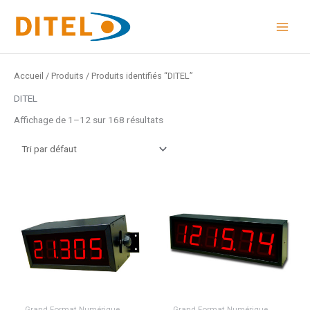
Aller
au
contenu
Accueil
/
Produits
/ Produits identifiés “DITEL”
DITEL
Affichage de 1–12 sur 168 résultats
Grand Format Numérique
Grand Format Numérique