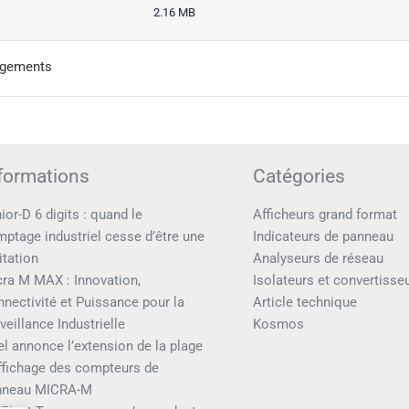
2.16 MB
argements
formations
Catégories
ior-D 6 digits : quand le
Afficheurs grand format
ptage industriel cesse d’être une
Indicateurs de panneau
itation
Analyseurs de réseau
ra M MAX : Innovation,
Isolateurs et convertisse
nectivité et Puissance pour la
Article technique
veillance Industrielle
Kosmos
el annonce l’extension de la plage
ffichage des compteurs de
nneau MICRA-M