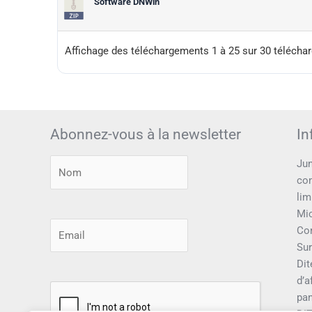
Software DNWin
Affichage des téléchargements 1 à 25 sur 30 téléch
Abonnez-vous à la newsletter
In
Jun
com
lim
Mic
Con
Sur
Dit
d’a
pa