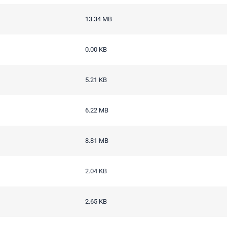
13.34 MB
0.00 KB
5.21 KB
6.22 MB
8.81 MB
2.04 KB
2.65 KB