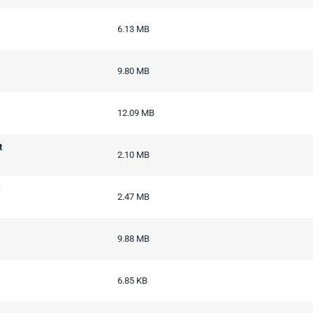
6.13 MB
9.80 MB
12.09 MB
t
2.10 MB
2.47 MB
9.88 MB
6.85 KB