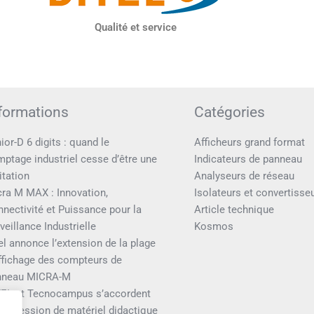
DITEL"
McXander Inc.
Qualité et service
Di
formations
Catégories
ior-D 6 digits : quand le
Afficheurs grand format
ptage industriel cesse d’être une
Indicateurs de panneau
itation
Analyseurs de réseau
ra M MAX : Innovation,
Isolateurs et convertisse
nectivité et Puissance pour la
Article technique
veillance Industrielle
Kosmos
el annonce l’extension de la plage
ffichage des compteurs de
nneau MICRA-M
TEL et Tecnocampus s’accordent
 la cession de matériel didactique