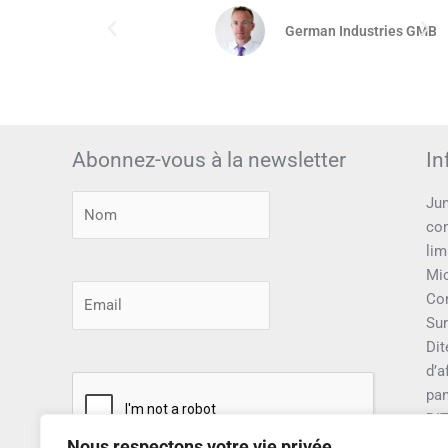
German Industries GMBH
Abonnez-vous à la newsletter
In
Jun
com
lim
Mic
Con
Sur
Dit
d’a
pa
DI
sur
Nous respectons votre vie privée.