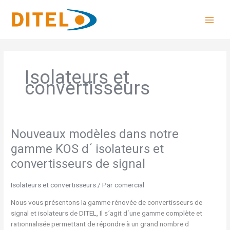
Aller
au
contenu
Isolateurs et
convertisseurs
Nouveaux modèles dans notre
Nouveaux
modèles
gamme KOS d´ isolateurs et
dans
convertisseurs de signal
notre
gamme
Isolateurs et convertisseurs
/ Par
comercial
KOS
d
Nous vous présentons la gamme rénovée de convertisseurs de
´
signal et isolateurs de DITEL, Il s´agit d´une gamme complète et
isolateurs
rationnalisée permettant de répondre à un grand nombre d
et