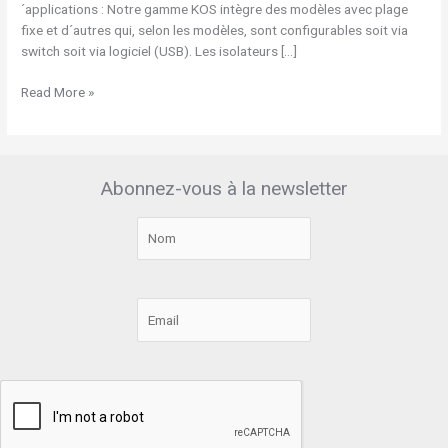
´applications : Notre gamme KOS intègre des modèles avec plage
convertisseurs
fixe et d´autres qui, selon les modèles, sont configurables soit via
de
switch soit via logiciel (USB). Les isolateurs […]
signal
Read More »
Abonnez-vous à la newsletter