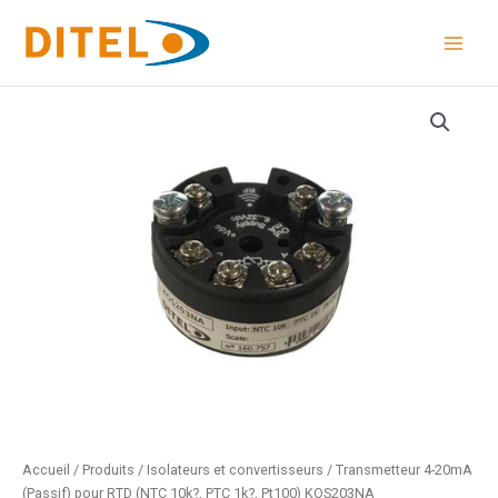
Aller
au
contenu
Accueil
/
Produits
/
Isolateurs et convertisseurs
/ Transmetteur 4-20mA
(Passif) pour RTD (NTC 10k?, PTC 1k?, Pt100) KOS203NA