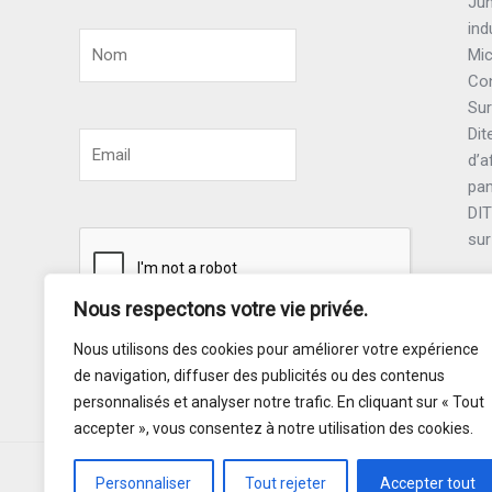
Jun
ind
Mic
Con
Sur
Dit
d’a
pa
DI
sur
Nous respectons votre vie privée.
Nous utilisons des cookies pour améliorer votre expérience
Souscrire
de navigation, diffuser des publicités ou des contenus
personnalisés et analyser notre trafic. En cliquant sur « Tout
accepter », vous consentez à notre utilisation des cookies.
Personnaliser
Tout rejeter
Accepter tout