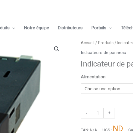
duits
Notre équipe
Distributeurs
Portails
Téléc
quantité
Accueil
/
Produits
/
Indicate
de
Indicateurs de panneau
Indicateur
Indicateur de 
de
panneau
Alimentation
PICA104-
F
-
+
ND
EAN:
N/A
UGS :
Ca