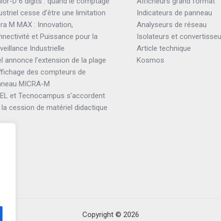
ior-D 6 digits : quand le comptage
Afficheurs grand format
ustriel cesse d’être une limitation
Indicateurs de panneau
ra M MAX : Innovation,
Analyseurs de réseau
nectivité et Puissance pour la
Isolateurs et convertisse
veillance Industrielle
Article technique
el annonce l’extension de la plage
Kosmos
ffichage des compteurs de
nneau MICRA-M
TEL et Tecnocampus s’accordent
 la cession de matériel didactique
Copyright © 2026