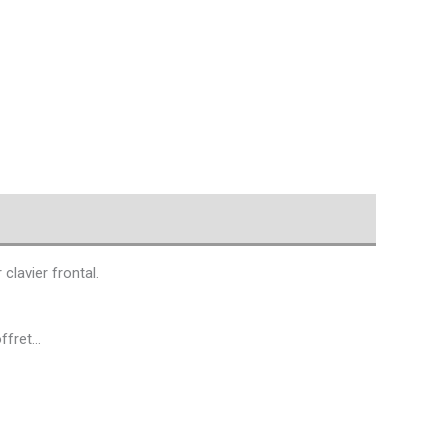
lavier frontal.
offret…