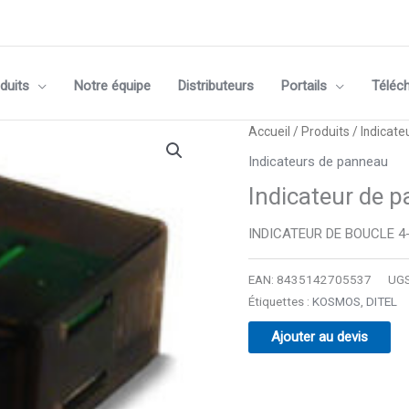
duits
Notre équipe
Distributeurs
Portails
Téléc
Accueil
/
Produits
/
Indicate
Indicateurs de panneau
Indicateur de 
INDICATEUR DE BOUCLE 
EAN:
8435142705537
UGS
Étiquettes :
KOSMOS
,
DITEL
Ajouter au devis