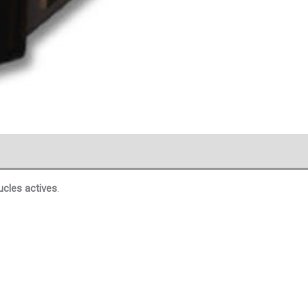
cles actives
.