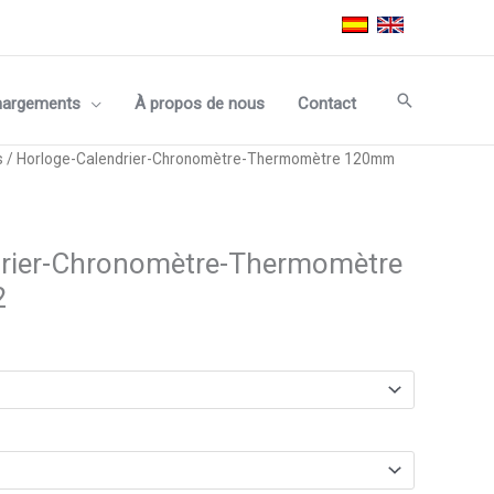
Recherche
hargements
À propos de nous
Contact
s
/ Horloge-Calendrier-Chronomètre-Thermomètre 120mm
drier-Chronomètre-Thermomètre
2