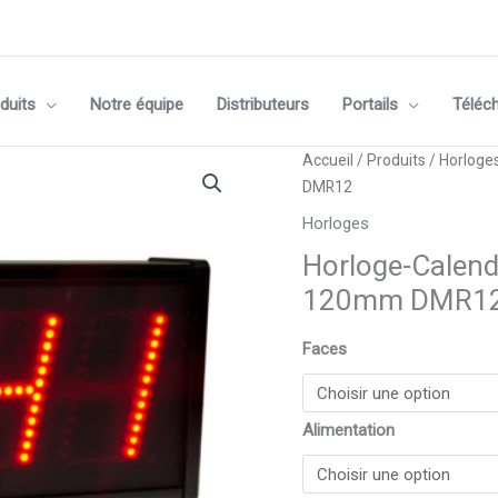
duits
Notre équipe
Distributeurs
Portails
Téléc
quantité
Accueil
/
Produits
/
Horloge
de
DMR12
Horloge-
Horloges
Calendrier-
Horloge-Calen
Chronomètre-
Thermomètre
120mm DMR1
120mm
DMR12
Faces
Alimentation