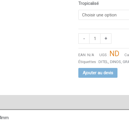
Tropicalisé
-
+
ND
EAN:
N/A
UGS :
Ca
Étiquettes :
DITEL
,
DINOS
,
GR
Ajouter au devis
 14mm