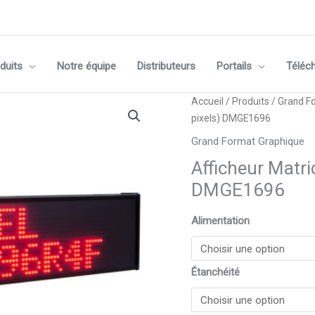
duits
Notre équipe
Distributeurs
Portails
Téléc
quantité
Accueil
/
Produits
/
Grand F
de
pixels) DMGE1696
Afficheur
Grand Format Graphique
Matriciel
Afficheur Matri
Monocouleur
(16x96
DMGE1696
pixels)
DMGE1696
Alimentation
Étanchéité