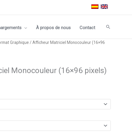
Recherche
hargements
À propos de nous
Contact
ormat Graphique
/ Afficheur Matriciel Monocouleur (16×96
ciel Monocouleur (16×96 pixels)