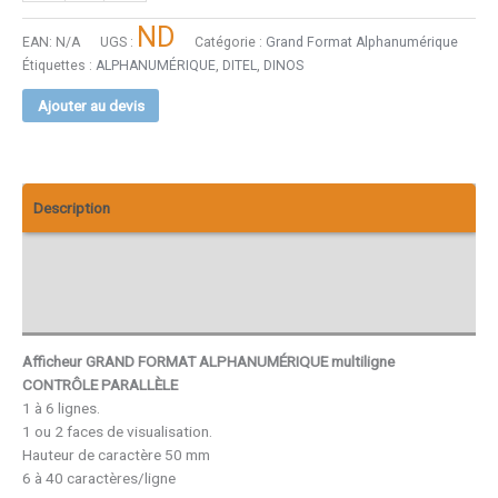
ND
EAN:
N/A
UGS :
Catégorie :
Grand Format Alphanumérique
Étiquettes :
ALPHANUMÉRIQUE
,
DITEL
,
DINOS
Ajouter au devis
Description
Téléchargements
Avis (0)
Afficheur GRAND FORMAT ALPHANUMÉRIQUE multiligne
CONTRÔLE PARALLÈLE
1 à 6 lignes.
1 ou 2 faces de visualisation.
Hauteur de caractère 50 mm
6 à 40 caractères/ligne