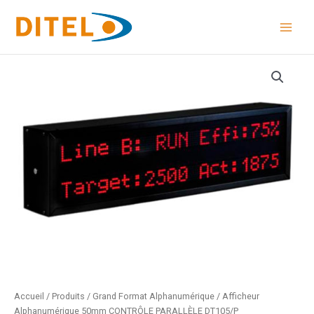
Aller
au
contenu
quantité
de
Afficheur
Alphanumérique
50mm
CONTRÔLE
PARALLÈLE
DT105/P
Accueil
/
Produits
/
Grand Format Alphanumérique
/ Afficheur
Alphanumérique 50mm CONTRÔLE PARALLÈLE DT105/P