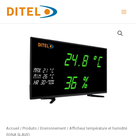
Aller
au
contenu
quantité
de
Afficheur
température
et
humidité
(IONA
SLAVE)
Accueil
/
Produits
/
Environnement
/ Afficheur température et humidité
(IONA SLAVE)