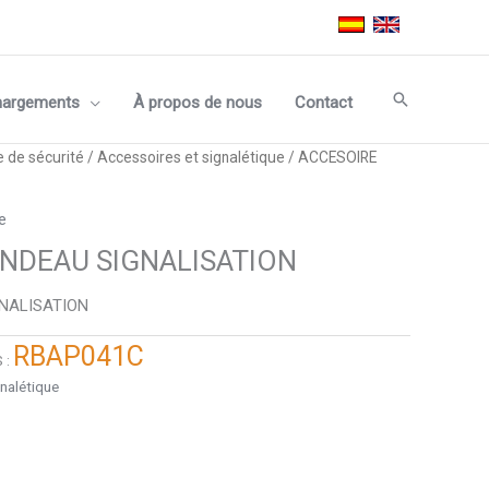
Recherche
hargements
À propos de nous
Contact
e de sécurité
/
Accessoires et signalétique
/ ACCESOIRE
e
NDEAU SIGNALISATION
NALISATION
RBAP041C
 :
nalétique