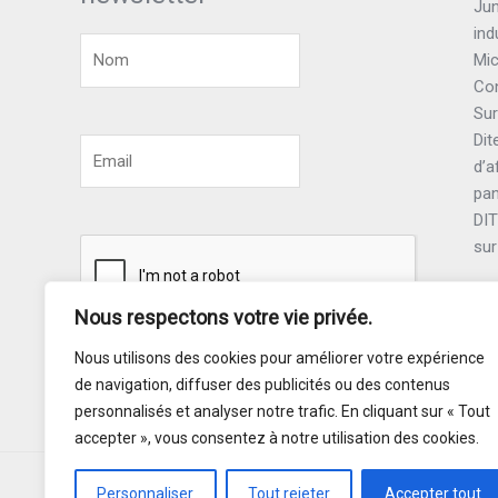
Jun
ind
Mic
Con
Sur
Dit
d’a
pa
DI
sur
Nous respectons votre vie privée.
Nous utilisons des cookies pour améliorer votre expérience
Souscrire
de navigation, diffuser des publicités ou des contenus
personnalisés et analyser notre trafic. En cliquant sur « Tout
accepter », vous consentez à notre utilisation des cookies.
Personnaliser
Tout rejeter
Accepter tout