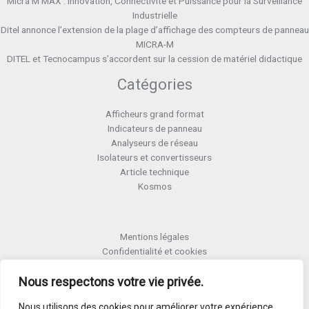
Micra M MAX : Innovation, Connectivité et Puissance pour la Surveillance
Industrielle
Ditel annonce l’extension de la plage d’affichage des compteurs de panneau
MICRA-M
DITEL et Tecnocampus s’accordent sur la cession de matériel didactique
Catégories
Afficheurs grand format
Indicateurs de panneau
Analyseurs de réseau
Isolateurs et convertisseurs
Article technique
Kosmos
Mentions légales
Confidentialité et cookies
Formulaire retour RMA
Termes et conditions RMA
Nous respectons votre vie privée.
Politique de qualité
Nous utilisons des cookies pour améliorer votre expérience
Activer Garantie