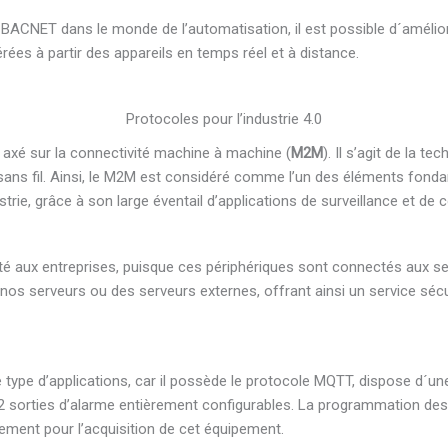
BACNET dans le monde de l’automatisation, il est possible d´amélior
ées à partir des appareils en temps réel et à distance.
Protocoles pour l’industrie 4.0
axé sur la connectivité machine à machine (
M2M
). Il s’agit de la t
ans fil. Ainsi, le M2M est considéré comme l’un des éléments fonda
rie, grâce à son large éventail d’applications de surveillance et de c
 aux entreprises, puisque ces périphériques sont connectés aux ser
s serveurs ou des serveurs externes, offrant ainsi un service sécu
e type d’applications, car il possède le protocole MQTT, dispose d´u
2 sorties d’alarme entièrement configurables. La programmation des 
ement pour l’acquisition de cet équipement.