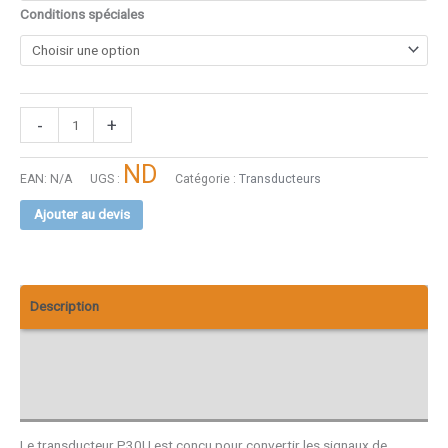
Conditions spéciales
-
+
ND
EAN:
N/A
UGS :
Catégorie :
Transducteurs
Ajouter au devis
Description
Téléchargements
Avis (0)
Le transducteur P30U est conçu pour convertir les signaux de