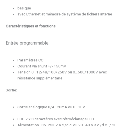
basique
avec Ethernet et mémoire de système de fichiers interne
Caractéristiques et fonctions
Entrée programmable:
Paramètres CC
Courant via shunt +/- 150mV
Tension 0…12/48/100/250V ou 0…600/1000V avec
résistance supplémentaire
Sortie:
Sortie analogique 0/4…20mA ou 0…10V
LCD 2 x 8 caractères avec rétroéclairage LED
Alimentation : 85..253 V a.c./d.c. ou 20…40 V a.c./d.c., / 20…