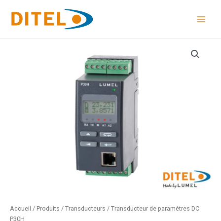
Aller
au
contenu
quantité
de
Transducteur
de
paramètres
DC
P30H
Accueil
/
Produits
/
Transducteurs
/ Transducteur de paramètres DC
P30H