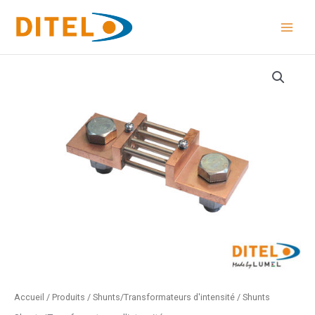
Aller
au
contenu
quantité
de
Shunts
Accueil
/
Produits
/
Shunts/Transformateurs d'intensité
/ Shunts