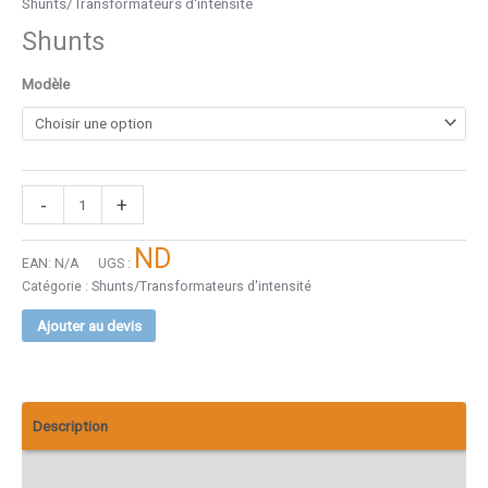
Shunts/Transformateurs d'intensité
Shunts
Modèle
-
+
ND
EAN:
N/A
UGS :
Catégorie :
Shunts/Transformateurs d'intensité
Ajouter au devis
Description
Téléchargements