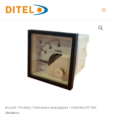
Aller
au
contenu
Accueil
/
Produits
/
Indicateurs analogiques
/ Voltmètre DC 30V
48x48mm