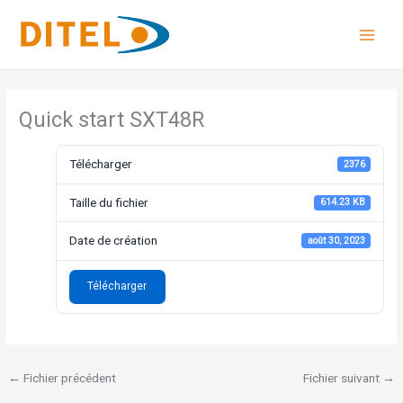
Aller
au
contenu
Quick start SXT48R
Télécharger
2376
Taille du fichier
614.23 KB
Date de création
août 30, 2023
Télécharger
←
Fichier précédent
Fichier suivant
→