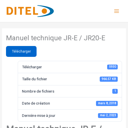
Aller
au
contenu
Manuel technique JR-E / JR20-E
Télécharger
Télécharger
5930
Taille du fichier
966.57 KB
Nombre de fichiers
1
Date de création
mars 8, 2018
Dernière mise à jour
mai 2, 2023