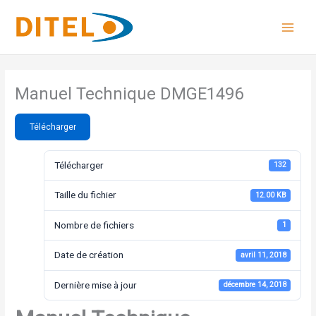
Aller
au
contenu
Manuel Technique DMGE1496
Télécharger
Télécharger
132
Taille du fichier
12.00 KB
Nombre de fichiers
1
Date de création
avril 11, 2018
Dernière mise à jour
décembre 14, 2018