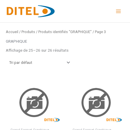
Aller
au
contenu
Accueil
/
Produits
/
Produits identifiés “GRAPHIQUE”
/ Page 3
GRAPHIQUE
Affichage de 25–26 sur 26 résultats
Grand Format Graphique
Grand Format Graphique