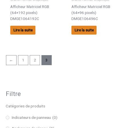
Afficheur Matriciel RGB
Afficheur Matriciel RGB
(64×192 pixels)
(64×96 pixels)
DMGE1064192C
DMGE106496C
Lire la suite
Lire la suite
←
1
2
3
Filtre
Catégories de produits
Indicateurs de panneau
(0)