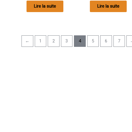
Lire la suite
Lire la suite
←
1
2
3
4
5
6
7