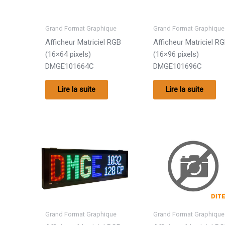
Grand Format Graphique
Grand Format Graphique
Afficheur Matriciel RGB
Afficheur Matriciel R
(16×64 pixels)
(16×96 pixels)
DMGE101664C
DMGE101696C
Lire la suite
Lire la suite
Grand Format Graphique
Grand Format Graphique