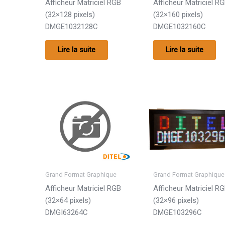
Afficheur Matriciel RGB
Afficheur Matriciel R
(32×128 pixels)
(32×160 pixels)
DMGE1032128C
DMGE1032160C
Lire la suite
Lire la suite
Grand Format Graphique
Grand Format Graphique
Afficheur Matriciel RGB
Afficheur Matriciel R
(32×64 pixels)
(32×96 pixels)
DMGI63264C
DMGE103296C