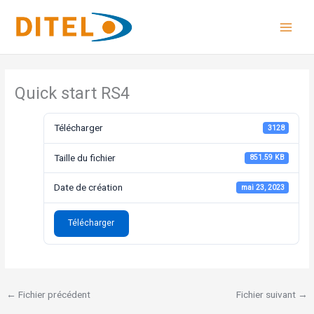
Aller
au
contenu
Quick start RS4
Télécharger
3128
Taille du fichier
851.59 KB
Date de création
mai 23, 2023
Télécharger
←
Fichier précédent
Fichier suivant
→