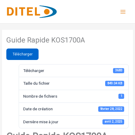
Aller
au
contenu
Guide Rapide KOS1700A
Télécharger
Télécharger
3683
Taille du fichier
849.04 KB
Nombre de fichiers
1
Date de création
février 28, 2022
Dernière mise à jour
avril 2, 2025